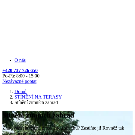
O nás
+420 737 726 650
Po-Pá: 8:00 - 15:00
Nezávazně poptat
Domů
STÍNĚNÍ NA TERASY
Stínění zimních zahrad
Stínění zimních zahrad
Žhne vám slunce na prosklenou střechu? Zastiňte ji! Rovněž tak
hotové pergoly a užívejte si pohodlí.