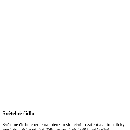
Světelné čidlo
Světelné čidlo reaguje na intenzitu slunečního záření a automaticky
reguluje polohu stínění. Díky tomu chrání váš interiér před