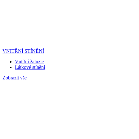
VNITŘNÍ STÍNĚNÍ
Vnitřní žaluzie
Látkové stínění
Zobrazit vše