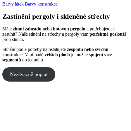
Barvy látek
Barvy konstrukce
Zastínění pergoly i skleněné střechy
Máte
zimní zahradu
nebo
hotovou pergolu
a potřebujete je
zastínit? Naše stínění na střechy a pergoly vám
perfektně poslouží
proti slunci.
Stínění podle potřeby nainstalujete
zespodu nebo svrchu
konstrukce. V případě
větších ploch
je možné
spojení více
segmentů
do jednoho.
Nezávazně poptat