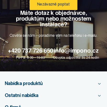
Nezávazně poptat
Máte dotaz k objednávce,
produktům nebo možnostem
instalace?
Ozvěte se nám – poradíme vám na telefonu i e-mailu.
+420 737 726 650
info@impono.cz
Po-Pá: 8:00 - 15:00
Obvykle odpovíme do 24 hodin
Nabídka produktů
Ostatní nabídka