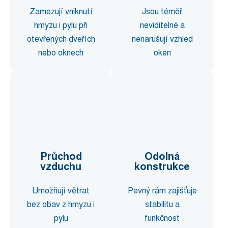
Zamezují vniknutí
Jsou téměř
hmyzu i pylu při
neviditelné a
otevřených dveřích
nenarušují vzhled
nebo oknech
oken
Průchod
Odolná
vzduchu
konstrukce
Umožňují větrat
Pevný rám zajišťuje
bez obav z hmyzu i
stabilitu a
pylu
funkčnost