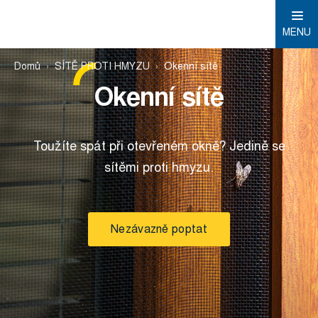
MENU
Domů
SÍTĚ PROTI HMYZU
Okenní sítě
Okenní sítě
Toužíte spát při otevřeném okně? Jedině se
sítěmi proti hmyzu.
Nezávazně poptat