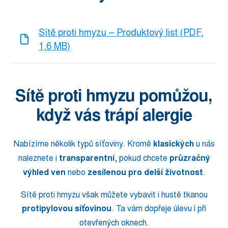
Sítě proti hmyzu – Produktový list (PDF,
1,6 MB)
Sítě proti hmyzu pomůžou,
když vás trápí alergie
Nabízíme několik typů síťoviny. Kromě
klasických
u nás
naleznete i
transparentní
, pokud chcete
průzračný
výhled ven
nebo
zesílenou pro delší životnost
.
Sítě proti hmyzu však můžete vybavit i hustě tkanou
protipylovou síťovinou
. Ta vám dopřeje úlevu i při
otevřených oknech.